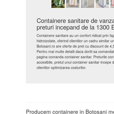
Containere sanitare de vanza
preturi incepand de la 1300
Containere sanitare au un confort ridicat prin fap
hidroizolate, oferind clientilor un cadru similar u
Botosani.ro are oferte de pret cu discount de 4,5%
Pentru mai multe detalii daca doriti sa comandat
pagina comanda container sanitar. Preturile cont
accesibile, pretul unui container sanitar incepe
clientilor optimizarea costurilor.
Producem containere in Botosani met