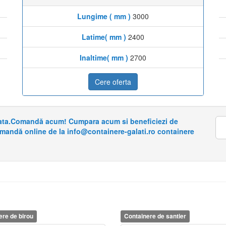
Lungime ( mm )
3000
Latime( mm )
2400
Inaltime( mm )
2700
Cere oferta
riata.Comandă acum! Cumpara acum si beneficiezi de
omandă online de la info@containere-galati.ro containere
ere de birou
Containere de santier