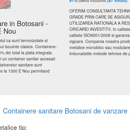
91%
clienti mutumiti
(87 voturi)
OFERIM CONSULTANTA TEHNIC
GRADE PRIN CARE SE ASIGUR
re in Botosani -
UTILIZAREA RATIONALA A RE
 E Nou
ORICAREI INVESTITII. In calita
calitate ISO9001/2008 si garanta
tul ca sunt termoizolate si
vigoare. Compania noastra produce
nui locuinte clasice. Containere-
metalice monobloc sau modulare d
 din total la plata integrala.
imbunatatite metode tehnice de proi
i un container sanitar accesati
ainerelor sanitare sunt
 de la 1300 E Nou permitand
Containere sanitare Botosani de vanzare
alice tip: