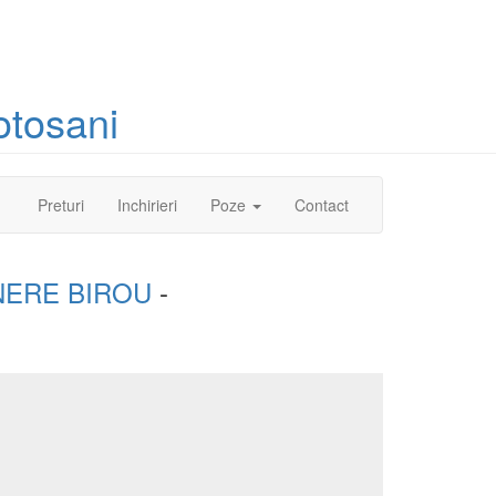
otosani
(current)
Preturi
Inchirieri
Poze
Contact
NERE BIROU
-