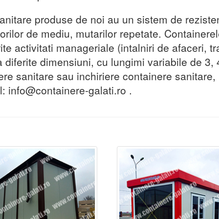
anitare produse de noi au un sistem de rezisten
rilor de mediu, mutarilor repetate. Containerele
ite activitati manageriale (intalniri de afaceri, t
diferite dimensiuni, cu lungimi variabile de 3, 4
ere sanitare sau inchiriere containere sanitare,
: info@containere-galati.ro .