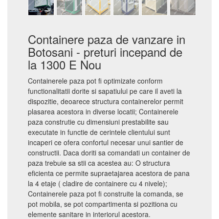
Containere paza de vanzare in
Botosani - preturi incepand de
la 1300 E Nou
Containerele paza pot fi optimizate conform
functionalitatii dorite si sapatiului pe care il aveti la
dispozitie, deoarece structura containerelor permit
plasarea acestora in diverse locatii; Containerele
paza construtie cu dimensiuni prestabilite sau
executate in functie de cerintele clientului sunt
incaperi ce ofera confortul necesar unui santier de
constructii. Daca doriti sa comandati un container de
paza trebuie sa stii ca acestea au: O structura
eficienta ce permite supraetajarea acestora de pana
la 4 etaje ( cladire de containere cu 4 nivele);
Containerele paza pot fi construite la comanda, se
pot mobila, se pot compartimenta si pozitiona cu
elemente sanitare in interiorul acestora.